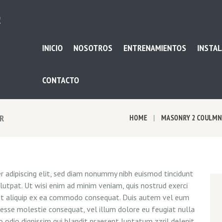
INICIO
NOSOTROS
ENTRENAMIENTOS
INSTAL
CONTACTO
R
HOME
MASONRY 2 COULMN
 adipiscing elit, sed diam nonummy nibh euismod tincidunt
utpat. Ut wisi enim ad minim veniam, quis nostrud exerci
l ut aliquip ex ea commodo consequat. Duis autem vel eum
it esse molestie consequat, vel illum dolore eu feugiat nulla
o odio dignissim qui blandit praesent luptatum zzril delenit