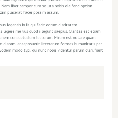
si. Nam liber tempor cum soluta nobis eleifend option
azim placerat facer possim assum.
us legentis in iis qui facit eorum claritatem.
legere me lius quod ii legunt saepius. Claritas est etiam
tionem consuetudium lectorum. Mirum est notare quam
m claram, anteposuerit litterarum formas humanitatis per
Eodem modo typi, qui nunc nobis videntur parum clari, fiant