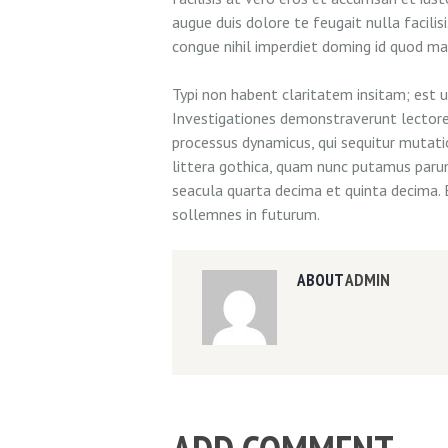
augue duis dolore te feugait nulla facili
congue nihil imperdiet doming id quod m
Typi non habent claritatem insitam; est us
Investigationes demonstraverunt lectores 
processus dynamicus, qui sequitur muta
littera gothica, quam nunc putamus paru
seacula quarta decima et quinta decima. 
sollemnes in futurum.
ABOUT
ADMIN