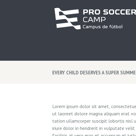
EVERY CHILD DESERVES A SUPER SUMME
Lorem ipsum dolor sit amet, consectetuer
ut laoreet dolore magna aliquam erat vol
tation ullamcorper suscipit lobortis nis
iriure dolor in hendrerit in vulputate vel
facilisis at vero eros et accumsan et iust