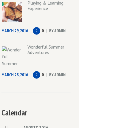
Playing & Learning
Experience
MARCH 29, 2016
0
BY
ADMIN
Wonderful Summer
Adventures
MARCH 28, 2016
0
BY
ADMIN
Calendar
AGOSTO
2026