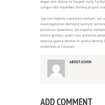
augue duis dolore te feugait nulla facili
congue nihil imperdiet doming id quod m
Typi non habent claritatem insitam; est us
Investigationes demonstraverunt lectores 
processus dynamicus, qui sequitur muta
littera gothica, quam nunc putamus paru
seacula quarta decima et quinta decima. 
sollemnes in futurum.
ABOUT
ADMIN
ADD COMMENT