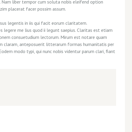
si. Nam liber tempor cum soluta nobis eleifend option
azim placerat facer possim assum.
us legentis in iis qui facit eorum claritatem.
legere me lius quod ii legunt saepius. Claritas est etiam
tionem consuetudium lectorum. Mirum est notare quam
m claram, anteposuerit litterarum formas humanitatis per
Eodem modo typi, qui nunc nobis videntur parum clari, fiant