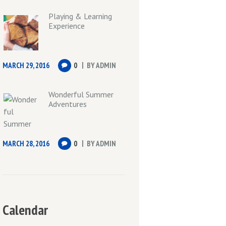
Playing & Learning
Experience
MARCH 29, 2016
0
BY
ADMIN
Wonderful Summer
Adventures
MARCH 28, 2016
0
BY
ADMIN
Calendar