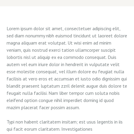
Lorem ipsum dolor sit amet, consectetuer adipiscing elit,
sed diam nonummy nibh euismod tincidunt ut laoreet dolore
magna aliquam erat volutpat. Ut wisi enim ad minim
veniam, quis nostrud exerci tation ullamcorper suscipit
lobortis nisl ut aliquip ex ea commodo consequat. Duis
autem vel eum iriure dolor in hendrerit in vulputate velit
esse molestie consequat, vel illum dolore eu feugiat nulla
facilisis at vero eros et accumsan et iusto odio dignissim qui
blandit praesent luptatum zzril delenit augue duis dolore te
feugait nulla facilisi. Nam liber tempor cum soluta nobis
eleifend option congue nihil imperdiet doming id quod
mazim placerat facer possim assum.
Typi non habent claritatem insitam; est usus legentis in iis
qui facit eorum claritatem. Investigationes