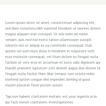
Lorem ipsum dolor sit amet, consectetuer adipiscing elit,
sed diam nonummy nibh euismod tincidunt ut laoreet dolore
magna aliquam erat volutpat. Ut wisi enim ad minim
veniam, quis nostrud exerci tation ullamcorper suscipit
lobortis nisl ut aliquip ex ea commodo consequat. Duis
autem vel eum iriure dolor in hendrerit in vulputate velit
esse molestie consequat, vel illum dolore eu feugiat nulla
facilisis at vero eros et accumsan et iusto odio dignissim qui
blandit praesent luptatum zzril delenit augue duis dolore te
feugait nulla facilisi. Nam liber tempor cum soluta nobis
eleifend option congue nihil imperdiet doming id quod
mazim placerat facer possim assum.
Typi non habent claritatem insitam; est usus legentis in iis
qui facit eorum claritatem. Investigationes