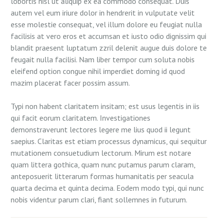
lobortis nisl ut aliquip ex ea commodo consequat. Duis
autem vel eum iriure dolor in hendrerit in vulputate velit
esse molestie consequat, vel illum dolore eu feugiat nulla
facilisis at vero eros et accumsan et iusto odio dignissim qui
blandit praesent luptatum zzril delenit augue duis dolore te
feugait nulla facilisi. Nam liber tempor cum soluta nobis
eleifend option congue nihil imperdiet doming id quod
mazim placerat facer possim assum.
Typi non habent claritatem insitam; est usus legentis in iis
qui facit eorum claritatem. Investigationes
demonstraverunt lectores legere me lius quod ii legunt
saepius. Claritas est etiam processus dynamicus, qui sequitur
mutationem consuetudium lectorum. Mirum est notare
quam littera gothica, quam nunc putamus parum claram,
anteposuerit litterarum formas humanitatis per seacula
quarta decima et quinta decima. Eodem modo typi, qui nunc
nobis videntur parum clari, fiant sollemnes in futurum.