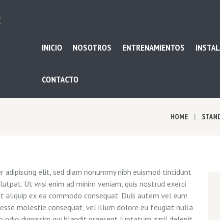
INICIO
NOSOTROS
ENTRENAMIENTOS
INSTAL
CONTACTO
HOME
STAN
 adipiscing elit, sed diam nonummy nibh euismod tincidunt
utpat. Ut wisi enim ad minim veniam, quis nostrud exerci
l ut aliquip ex ea commodo consequat. Duis autem vel eum
it esse molestie consequat, vel illum dolore eu feugiat nulla
o odio dignissim qui blandit praesent luptatum zzril delenit