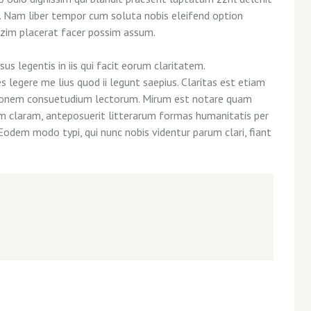
si. Nam liber tempor cum soluta nobis eleifend option
azim placerat facer possim assum.
us legentis in iis qui facit eorum claritatem.
legere me lius quod ii legunt saepius. Claritas est etiam
tionem consuetudium lectorum. Mirum est notare quam
m claram, anteposuerit litterarum formas humanitatis per
Eodem modo typi, qui nunc nobis videntur parum clari, fiant