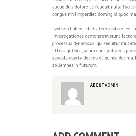
augue duis dolore te feugait nulla facili
congue nihil imperdiet doming id quod m
Typi non habent claritatem insitam; est us
Investigationes demonstraverunt lectores 
processus dynamicus, qui sequitur muta
littera gothica, quam nunc putamus paru
seacula quarta decima et quinta decima. 
sollemnes in futurum.
ABOUT
ADMIN