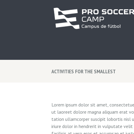
ACTIVITIES FOR THE SMALLEST
Lorem ipsum dolor sit amet, consectetuer
ut laoreet dolore magna aliquam erat vol
tation ullamcorper suscipit lobortis nis
iriure dolor in hendrerit in vulputate vel
facilisis at vero eros et accumsan et iust