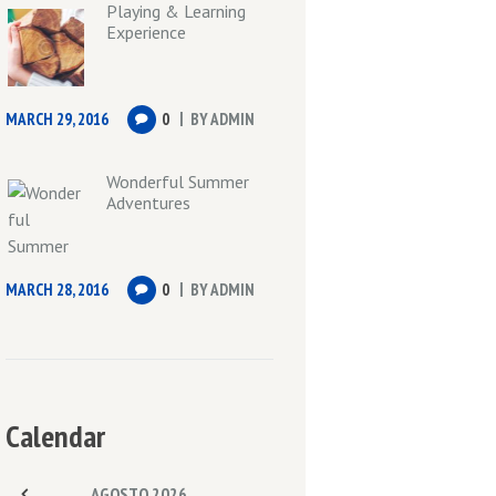
Playing & Learning
Experience
MARCH 29, 2016
0
BY
ADMIN
Wonderful Summer
Adventures
MARCH 28, 2016
0
BY
ADMIN
Calendar
AGOSTO
2026