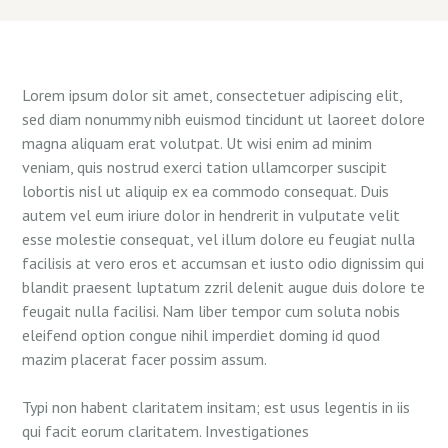
Lorem ipsum dolor sit amet, consectetuer adipiscing elit,
sed diam nonummy nibh euismod tincidunt ut laoreet dolore
magna aliquam erat volutpat. Ut wisi enim ad minim
veniam, quis nostrud exerci tation ullamcorper suscipit
lobortis nisl ut aliquip ex ea commodo consequat. Duis
autem vel eum iriure dolor in hendrerit in vulputate velit
esse molestie consequat, vel illum dolore eu feugiat nulla
facilisis at vero eros et accumsan et iusto odio dignissim qui
blandit praesent luptatum zzril delenit augue duis dolore te
feugait nulla facilisi. Nam liber tempor cum soluta nobis
eleifend option congue nihil imperdiet doming id quod
mazim placerat facer possim assum.
Typi non habent claritatem insitam; est usus legentis in iis
qui facit eorum claritatem. Investigationes